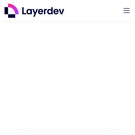
Brisons la glace.
Contactez-nous.
Layerdev conçoit, développe et maintient des
sites web et des applications pour des clients de
toutes les tailles.
Nous rendons votre entreprise
unique. Intéressé ? Parlons-en.