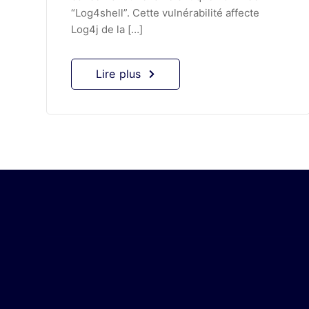
“Log4shell”. Cette vulnérabilité affecte
Log4j de la […]
Lire plus