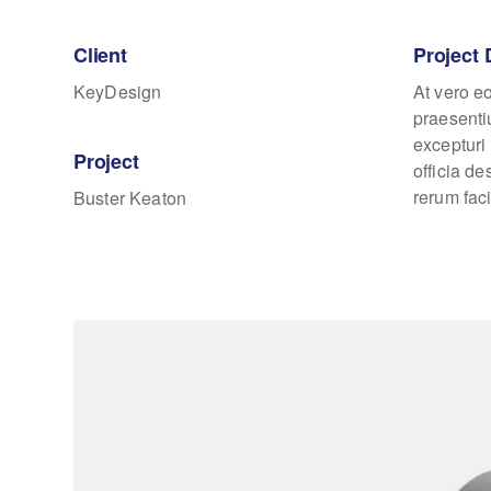
Client
Project 
KeyDesign
At vero e
praesenti
excepturi 
Project
officia d
rerum faci
Buster Keaton