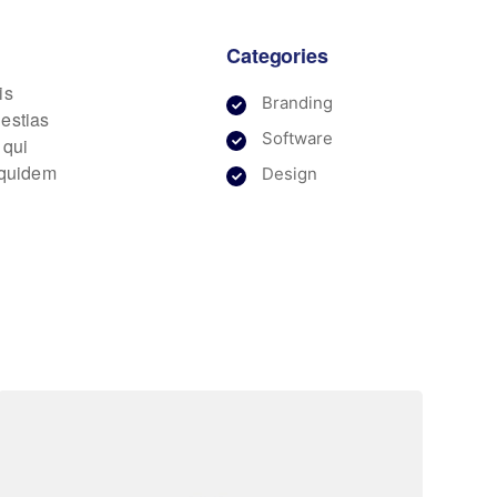
Categories
is
Branding
lestias
Software
 qui
m quidem
Design