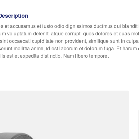
Description
os et accusamus et iusto odio dignissimos ducimus qui blanditi
um voluptatum deleniti atque corrupti quos dolores et quas mo
sint occaecati cupiditate non provident, similique sunt in culpa
eserunt mollitia animi, id est laborum et dolorum fuga. Et haru
lis est et expedita distinctio. Nam libero tempore.