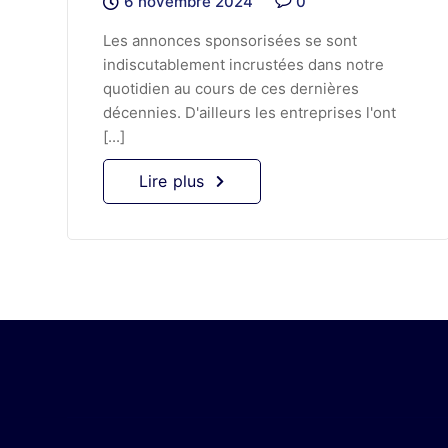
6 novembre 2024
0
Les annonces sponsorisées se sont
indiscutablement incrustées dans notre
quotidien au cours de ces dernières
décennies. D'ailleurs les entreprises l'ont
[...]
Lire plus